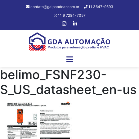
contato@galpaodoar.com.br
11 3647-9593
11 9 7284-7057
belimo_FSNF230-
S_US_datasheet_en-us