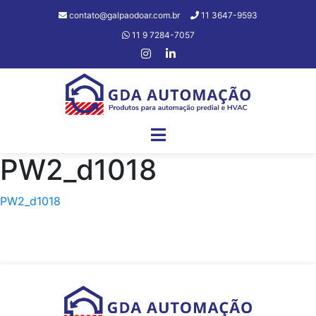
contato@galpaodoar.com.br
11 3647-9593
11 9 7284-7057
PW2_d1018
PW2_d1018