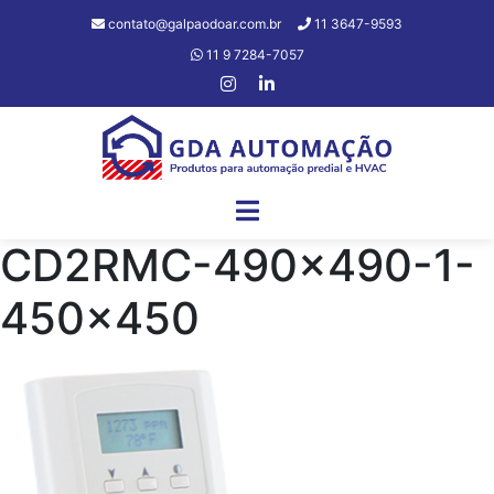
contato@galpaodoar.com.br
11 3647-9593
11 9 7284-7057
CD2RMC-490×490-1-
450×450