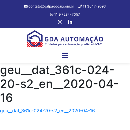
contato@galpaodoar.com.br
11 3647-9593
11 9 7284-7057
geu__dat_361c-024-
20-s2_en__2020-04-
16
geu__dat_361c-024-20-s2_en__2020-04-16