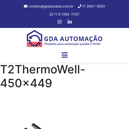
contato@galpaodoar.com.br
11 3647-9593
11 9 7284-7057
T2ThermoWell-
450×449