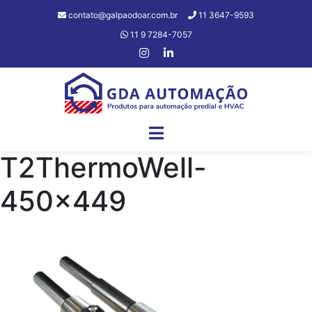
contato@galpaodoar.com.br
11 3647-9593
11 9 7284-7057
T2ThermoWell-
450×449