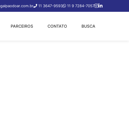
galpaodoar.com.br
11 3647-9593
11 9 7284-7057
PARCEIROS
CONTATO
BUSCA