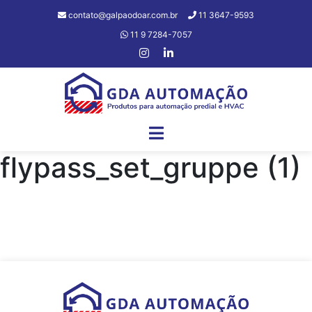
contato@galpaodoar.com.br
11 3647-9593
11 9 7284-7057
flypass_set_gruppe (1)