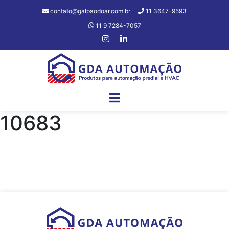
contato@galpaodoar.com.br
11 3647-9593
11 9 7284-7057
10683