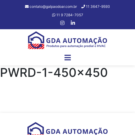
contato@galpaodoar.com.br
11 3647-9593
11 9 7284-7057
PWRD-1-450×450