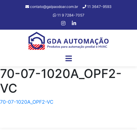
contato@galpaodoar.com.br
11 3647-9593
11 9 7284-7057
70-07-1020A_OPF2-
VC
70-07-1020A_OPF2-VC