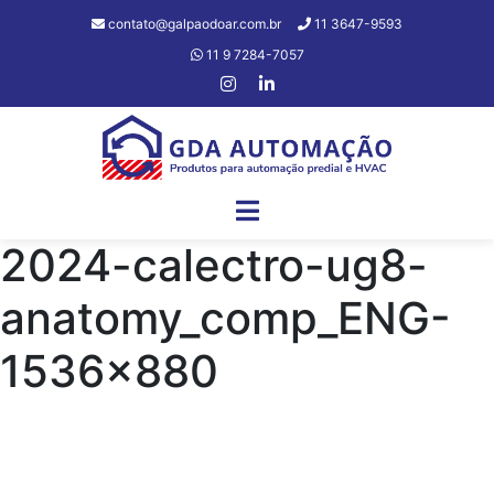
contato@galpaodoar.com.br
11 3647-9593
11 9 7284-7057
2024-calectro-ug8-
anatomy_comp_ENG-
1536×880