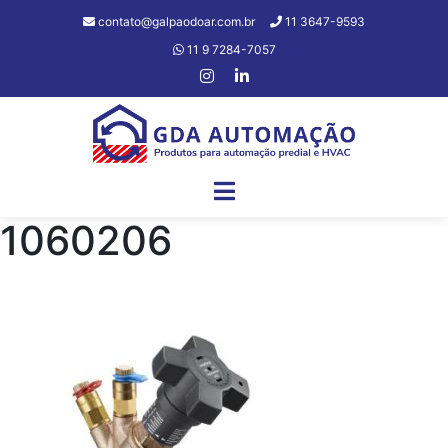
contato@galpaodoar.com.br
11 3647-9593
11 9 7284-7057
1060206