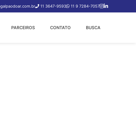
galpaodoar.com.br
11 3647-9593
11 9 7284-7057
PARCEIROS
CONTATO
BUSCA