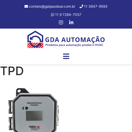
contato@galpaodoar.com.br
11 3647-9593
11 9 7284-7057
TPD