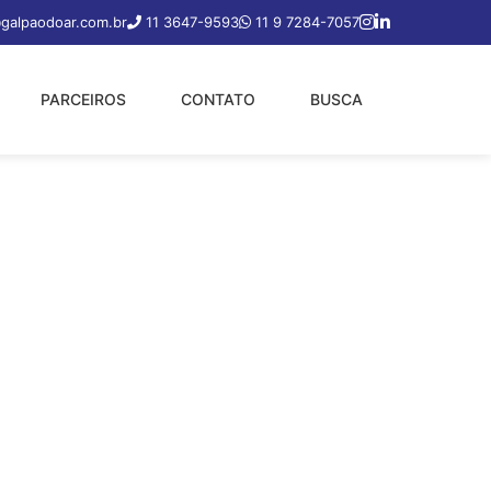
galpaodoar.com.br
11 3647-9593
11 9 7284-7057
PARCEIROS
CONTATO
BUSCA