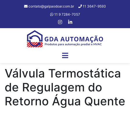
contato@galpaodoar.com.br
11 3647-9593
11 9 7284-7057
Válvula Termostática
de Regulagem do
Retorno Água Quente
Filtros e Ordenação