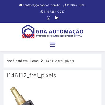
contato@galpaodoar.com.br
11 3647-9593
11 9 7284-7057
Você está em:
Home
1146112_frei_pixels
1146112_frei_pixels