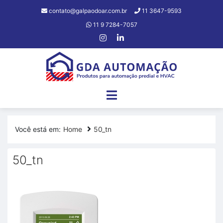
contato@galpaodoar.com.br
11 3647-9593
11 9 7284-7057
Você está em:
Home
50_tn
50_tn