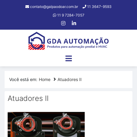
contato@galpaodoar.com.br
11 3647-9593
11 9 7284-7057
Você está em:
Home
Atuadores II
Atuadores II