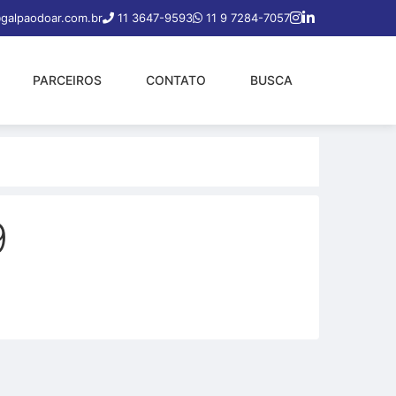
galpaodoar.com.br
11 3647-9593
11 9 7284-7057
PARCEIROS
CONTATO
BUSCA
9