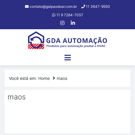
contato@galpaodoar.com.br
11 3647-9593
11 9 7284-7057
Você está em:
Home
maos
maos