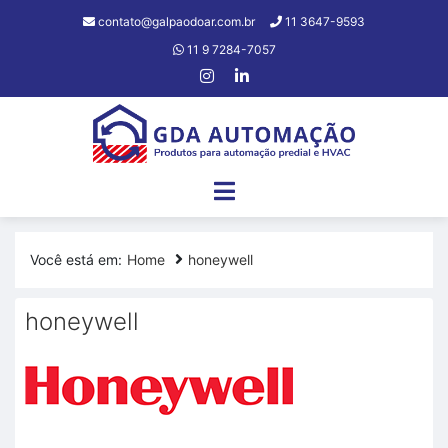
contato@galpaodoar.com.br
11 3647-9593
11 9 7284-7057
Você está em:
Home
honeywell
honeywell