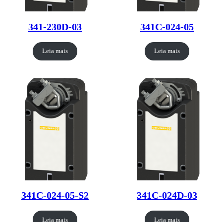
341-230D-03
341C-024-05
Leia mais
Leia mais
341C-024-05-S2
341C-024D-03
Leia mais
Leia mais