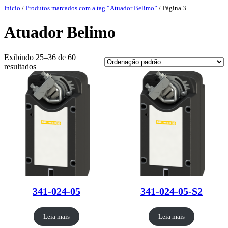
Pular
Início
/
Produtos marcados com a tag “Atuador Belimo”
/ Página 3
para
o
Atuador Belimo
conteúdo
Exibindo 25–36 de 60
resultados
341-024-05
341-024-05-S2
Leia mais
Leia mais