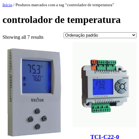
Pular
Início
/ Produtos marcados com a tag “controlador de temperatura”
para
o
controlador de temperatura
conteúdo
Showing all 7 results
TCI-C22-0