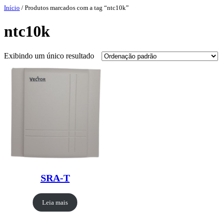
Pular
Início
/ Produtos marcados com a tag “ntc10k”
para
o
ntc10k
conteúdo
Exibindo um único resultado
SRA-T
Leia mais