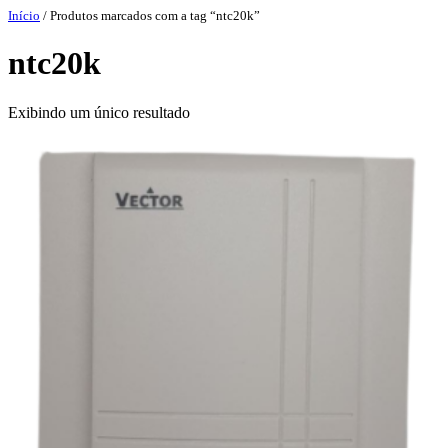
Pular
Início
/ Produtos marcados com a tag “ntc20k”
para
o
ntc20k
conteúdo
Exibindo um único resultado