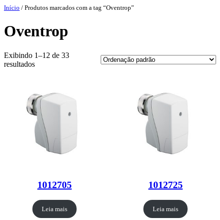
Pular
Início
/ Produtos marcados com a tag “Oventrop”
para
o
Oventrop
conteúdo
Exibindo 1–12 de 33
resultados
1012705
1012725
Leia mais
Leia mais