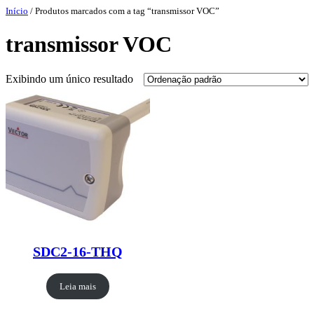
Pular
Início
/ Produtos marcados com a tag “transmissor VOC”
para
o
transmissor VOC
conteúdo
Exibindo um único resultado
SDC2-16-THQ
Leia mais