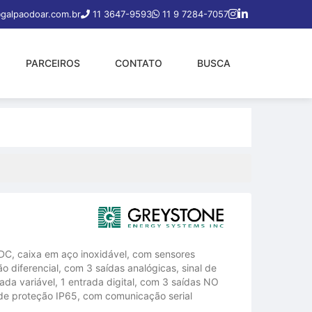
galpaodoar.com.br
11 3647-9593
11 9 7284-7057
PARCEIROS
CONTATO
BUSCA
DC, caixa em aço inoxidável, com sensores
o diferencial, com 3 saídas analógicas, sinal de
ada variável, 1 entrada digital, com 3 saídas NO
 de proteção IP65, com comunicação serial