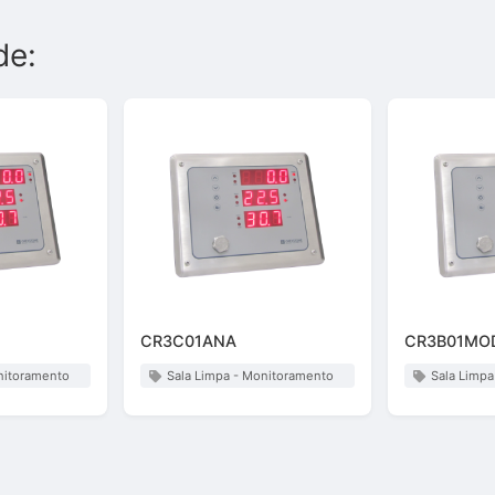
de:
CR3C01ANA
CR3B01MO
nitoramento
Sala Limpa - Monitoramento
Sala Limp