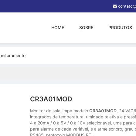
contato@
HOME
SOBRE
PRODUTOS
onitoramento
CR3A01MOD
Monitor de sala limpa modelo
CR3A01MOD
, 24 VAC/
integrados de temperatura, umidade relativa e pressã
4 a 20mA / 0 a 5V / 0 a 10V selecionável, uma para c
para alarme de cada variável, e alarme sonoro, grau
RS485, protocolo MODBUS RTU.