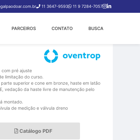
galpaodoar.com.br
11 3647-9593
11 9 7284-7057
PARCEIROS
CONTATO
BUSCA
, com pré ajuste
de limitação do curso.
 parte superior e cone em bronze, haste em latão
, vedação da haste livre de manutenção pelo
já montado.
álvula de medição e válvula dreno
Catálogo PDF