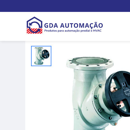
Esse produto faz parte da categoria:
Válvula de Bal
Home
|
Válvula de Balanceamento Estático
>
VFC D