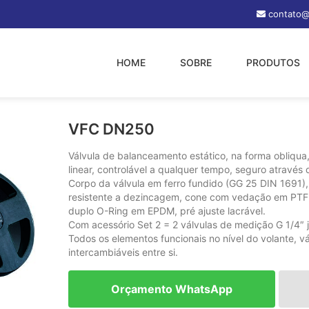
contato@
anceamento Estático
HOME
SOBRE
PRODUTOS
N250
VFC DN250
Válvula de balanceamento estático, na forma obliqua
linear, controlável a qualquer tempo, seguro através 
Corpo da válvula em ferro fundido (GG 25 DIN 1691),
resistente a dezincagem, cone com vedação em PTFE
duplo O-Ring em EPDM, pré ajuste lacrável.
Com acessório Set 2 = 2 válvulas de medição G 1/4″ 
Todos os elementos funcionais no nível do volante, v
intercambiáveis entre si.
Orçamento WhatsApp