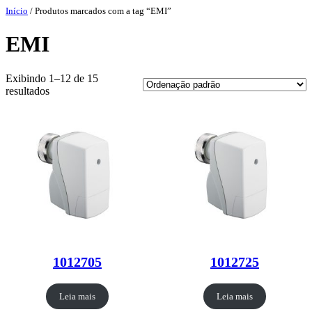
Pular
Início
/ Produtos marcados com a tag “EMI”
para
o
EMI
conteúdo
Exibindo 1–12 de 15
resultados
1012705
1012725
Leia mais
Leia mais